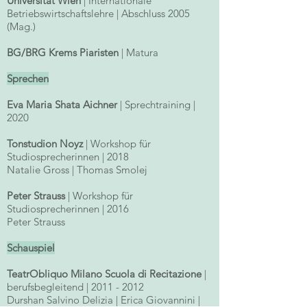
Universität Wien
| Internationale
Betriebswirtschaftslehre | Abschluss 2005
(Mag.)
BG/BRG Krems Piaristen
| Matura
Sprechen
Eva Maria Shata Aichner
| Sprechtraining |
2020
Tonstudion Noyz
| Workshop für
Studiosprecherinnen | 2018
Natalie Gross | Thomas Smolej
Peter Strauss
| Workshop für
Studiosprecherinnen | 2016
Peter Strauss
Schauspiel
TeatrObliquo Milano Scuola di Recitazione
|
berufsbegleitend |
2011 - 2012
Durshan Salvino Delizia | Erica Giovannini |