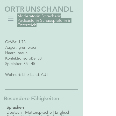
ORTRUN
SCHANDL
Moderatorin Sprecherin
Podcasterin Schauspielerin in
Österreich
Größe: 1,73
Augen: grün-braun
Haare: braun
Konfektionsgröße: 38
Spielalter: 35 - 45
Wohnort: Linz-Land, AUT
Besondere Fähigkeiten
Sprachen
Deutsch - Muttersprache | Englisch -